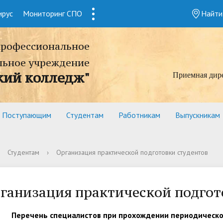
ирус
Мониторинг СПО
1
Найти
профессиональное
льное учреждение
кий колледж"
Приемная дир
Поступающим
Студентам
Работникам
Выпускникам
Студентам
›
Организация практической подготовки студентов
ганизация практической подгот
Перечень специалистов при прохождении периодическо