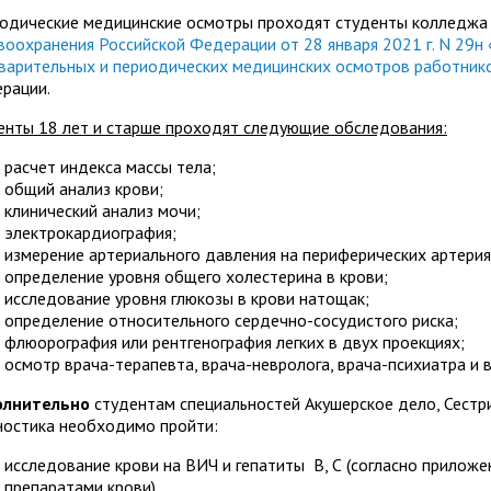
одические медицинские осмотры проходят студенты колледжа
воохранения Российской Федерации от 28 января 2021 г. N 29н
варительных и периодических медицинских осмотров работник
рации.
енты 18 лет и старше проходят следующие обследования:
расчет индекса массы тела;
общий анализ крови;
клинический анализ мочи;
электрокардиография;
измерение артериального давления на периферических артерия
определение уровня общего холестерина в крови;
исследование уровня глюкозы в крови натощак;
определение относительного сердечно-сосудистого риска;
флюорография или рентгенография легких в двух проекциях;
осмотр врача-терапевта, врача-невролога, врача-психиатра и в
олнительно
студентам специальностей Акушерское дело, Сест
ностика необходимо пройти:
исследование крови на ВИЧ и гепатиты В, С (согласно приложе
препаратами крови)