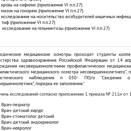
кровь на сифилис (приложение VI п.п.27)
мазок на гонорею
(приложение VI п.п.27)
исследование на носительство возбудителей кишечных инфекц
тиф (приложение VI п.п.27)
исследование на гельминтозы (приложение VI п.п.27)
одические медицинские осмотры проходят студенты колле
стерства здравоохранения Российской Федерации от 14 ап
ождения несовершеннолетними профилактических медицински
илактического медицинского осмотра несовершеннолетнего", 
тистического наблюдения n 030- ПО/о "Сведения о 
вершеннолетних", порядка ее заполнения."
чень исследований согласно приложению 1 приказа № 211н от 14
Врач-педиатр
Врач-детский хирург
Врач-стоматолог детский
Врач-детский эндокринолог
Врач-невролог