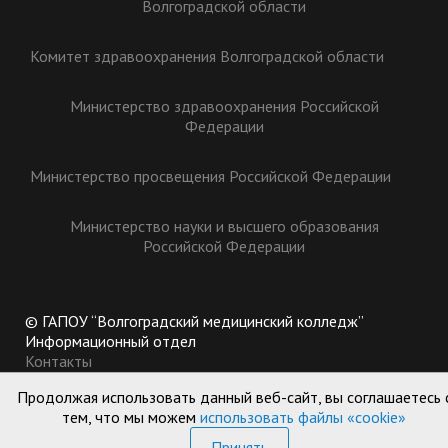
Волгоградской области
Комитет здравоохранения Волгоградской области
Министерство здравоохранения Российской
Федерации
Министерство просвещения Российской Федерации
Министерство науки и высшего образования
Российской Федерации
© ГАПОУ “Волгоградский медицинский колледж”
Информационный отдел
Контакты
400002, Россия, г. Волгоград, ул. Казахская, 12
Продолжая использовать данный веб-сайт, вы соглашаетесь 
+7 (8442) 46-91-17
тем, что мы можем
использовать файлы «cookie»
пн. - пт.: 8:15 до 17:00
Принять