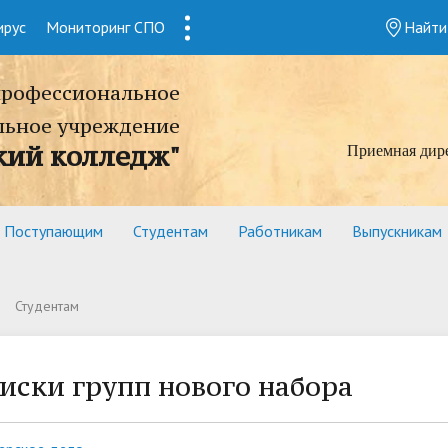
ирус
Мониторинг СПО
1
Найти
профессиональное
льное учреждение
кий колледж"
Приемная дир
Поступающим
Студентам
Работникам
Выпускникам
Студентам
иски групп нового набора