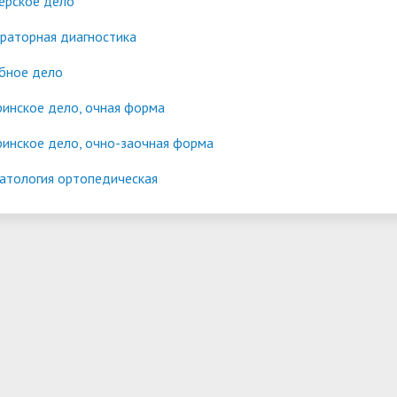
ерское дело
раторная диагностика
бное дело
ринское дело, очная форма
ринское дело, очно-заочная форма
атология ортопедическая