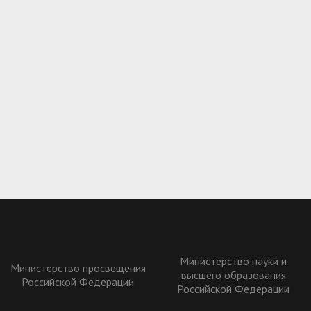
Министерство науки и
Министерство просвещения
высшего образования
Российской Федерации
Российской Федерации